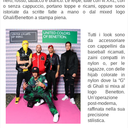
nero, rosso, tabacco e bianco. Le felpe, tutte con fit XXL, con
o senza cappuccio, portano toppe e ricami, oppure sono
istoriate da scritte fatte a mano o dal mixed logo
Ghali/Benetton a stampa piena.
Tutti i look sono
da accessoriare
con cappellini da
baseball ricamati,
zaini compatti in
nylon o, per le
ragazze, con delle
hijab colorate in
nylon dove la “G”
di Ghali si mixa al
logo Benetton.
Un’operazione
post-moderna,
raffinata nella sua
precisione
stilistica.