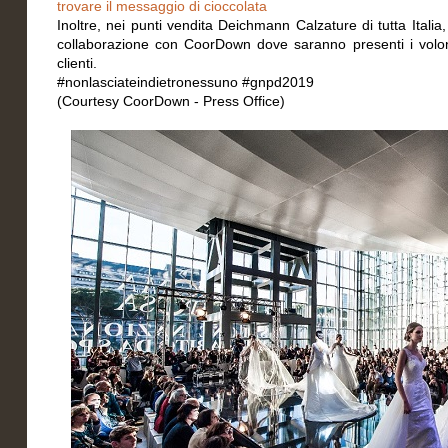
trovare il messaggio di cioccolata
Inoltre, nei punti vendita Deichmann Calzature di tutta Italia,
collaborazione con CoorDown dove saranno presenti i volontar
clienti.
#nonlasciateindietronessuno #gnpd2019
(Courtesy CoorDown - Press Office)