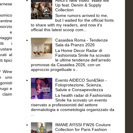
Avicii's New Video: Wake Me
arnese
Up feat. Denim & Supply
Collection
omico
Some rumors arrived to me,
but I waited for the official fonts
centine
to share with my readers, and now it's
orzio
official this latest scoop com...
re e
iaggio
Casaidea Roma - Tendenze
tti i
Sala da Pranzo 2026
ustare
La Home Decor Radar di
rati al
Fashionista Smile ha scovato
le ultime tendenze dell’arredo
 tipici
promosse da Casaidea 2026, con un
approccio progettuale v...
P Wine
on uno
Evento AIDECO Sun&Skin -
gonisti
Fotoprotezione, Scienza,
trugo e
Salute e Consapevolezza
o claim
La health radar di Fashionista
Smile ha scovato un evento
riservato a professionisti del settore
dermatologia e cosmetologia organizzato da
...
IMANE AYISSI FW26 Couture
Collection for Paris Fashion