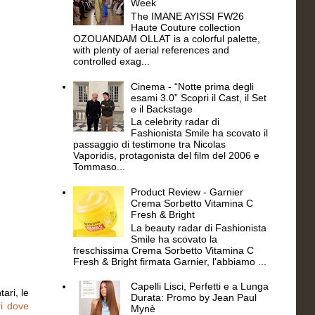
Week
The IMANE AYISSI FW26
Haute Couture collection
OZOUANDAM OLLAT is a colorful palette,
with plenty of aerial references and
controlled exag...
Cinema - “Notte prima degli
esami 3.0” Scopri il Cast, il Set
e il Backstage
La celebrity radar di
Fashionista Smile ha scovato il
passaggio di testimone tra Nicolas
Vaporidis, protagonista del film del 2006 e
Tommaso...
Product Review - Garnier
Crema Sorbetto Vitamina C
Fresh & Bright
La beauty radar di Fashionista
Smile ha scovato la
freschissima Crema Sorbetto Vitamina C
Fresh & Bright firmata Garnier, l'abbiamo ...
Capelli Lisci, Perfetti e a Lunga
ari, le
Durata: Promo by Jean Paul
i dove
Mynè