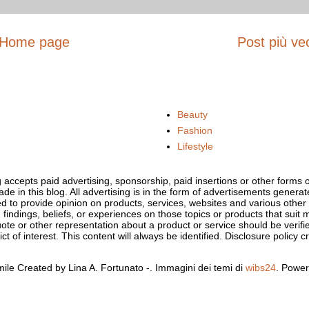
Home page
Post più ve
Beauty
Fashion
Lifestyle
og accepts paid advertising, sponsorship, paid insertions or other form
ade in this blog. All advertising is in the form of advertisements gener
d to provide opinion on products, services, websites and various othe
 findings, beliefs, or experiences on those topics or products that sui
uote or other representation about a product or service should be verifi
t of interest. This content will always be identified. Disclosure policy c
ile Created by Lina A. Fortunato -. Immagini dei temi di
wibs24
. Powe