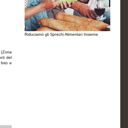
Riduciamo gli Sprechi Alimentari Insieme
s (Zona
rti del
 foto e