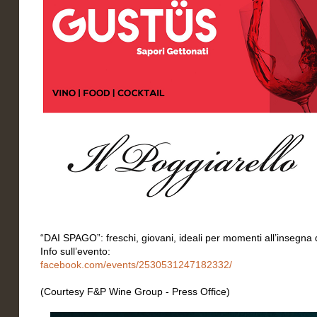
“DAI SPAGO”: freschi, giovani, ideali per momenti all’insegna d
Info sull’evento:
facebook.com/events/2530531247182332/
(Courtesy F&P Wine Group - Press Office)