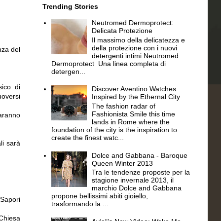
Trending Stories
Neutromed Dermoprotect:
Delicata Protezione
Il massimo della delicatezza e
della protezione con i nuovi
nza del
detergenti intimi Neutromed
Dermoprotect Una linea completa di
detergen...
sico di
Discover Aventino Watches
uoversi
Inspired by the Ethernal City
The fashion radar of
Fashionista Smile this time
saranno
lands in Rome where the
foundation of the city is the inspiration to
create the finest watc...
li sarà
Dolce and Gabbana - Baroque
Queen Winter 2013
Tra le tendenze proposte per la
stagione invernale 2013, il
marchio Dolce and Gabbana
propone bellissimi abiti gioiello,
 Sapori
trasformando la ...
iesa