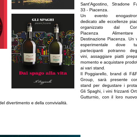
Sant'Agostino, Stradone F
33 - Piacenza.
Un evento enogastron
dedicato alle eccellenze pia
organizzato dal Cons
Piacenza Alimenta
Destinazione Piacenza. Un v
esperimentale dove tu
partecipanti potranno deg
vini, assaggiare piatti prepa
momento e acquistare prodotti
ai vari stand.
Il Poggiarello, brand di F&
Group, sarà presente c
stand per degustare i prota
Gli Spaghi, i vini frizzanti Or
Gutturnio, con il loro nuov
el divertimento e della convivialità.