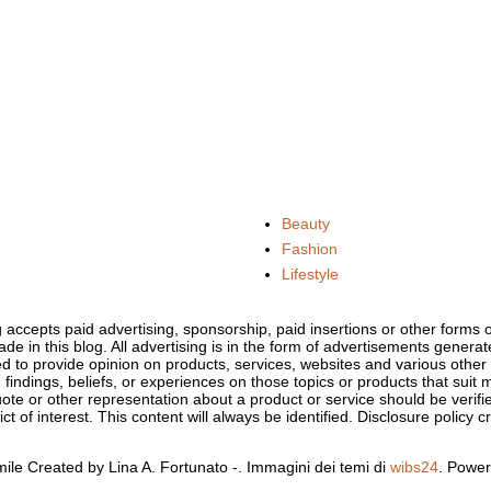
Beauty
Fashion
Lifestyle
og accepts paid advertising, sponsorship, paid insertions or other form
ade in this blog. All advertising is in the form of advertisements gener
d to provide opinion on products, services, websites and various othe
 findings, beliefs, or experiences on those topics or products that sui
uote or other representation about a product or service should be verifi
t of interest. This content will always be identified. Disclosure policy c
ile Created by Lina A. Fortunato -. Immagini dei temi di
wibs24
. Powe