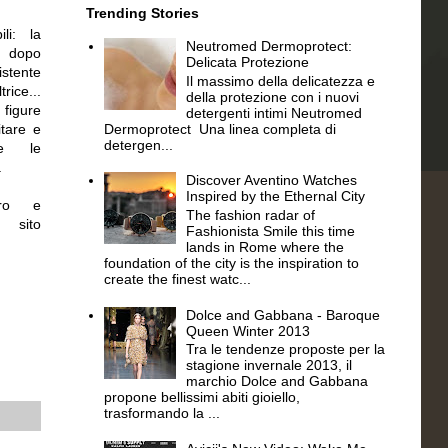
Trending Stories
li: la
Neutromed Dermoprotect:
l dopo
Delicata Protezione
istente
Il massimo della delicatezza e
trice...
della protezione con i nuovi
igure
detergenti intimi Neutromed
Dermoprotect Una linea completa di
itare e
detergen...
nte le
i.
Discover Aventino Watches
Inspired by the Ethernal City
uro e
The fashion radar of
sito
Fashionista Smile this time
lands in Rome where the
foundation of the city is the inspiration to
create the finest watc...
Dolce and Gabbana - Baroque
Queen Winter 2013
Tra le tendenze proposte per la
stagione invernale 2013, il
marchio Dolce and Gabbana
propone bellissimi abiti gioiello,
trasformando la ...