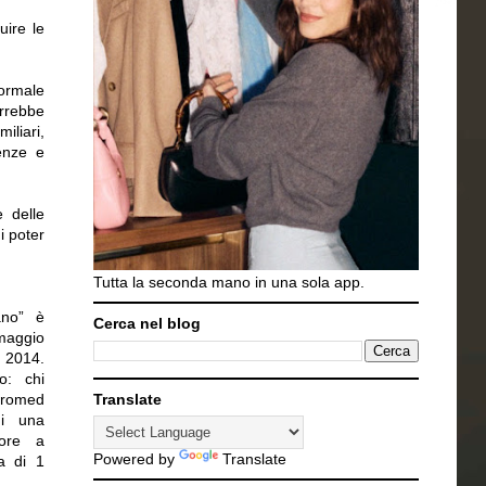
uire le
ormale
rrebbe
iliari,
enze e
 delle
i poter
Tutta la seconda mano in una sola app.
ano” è
Cerca nel blog
 maggio
 2014.
o: chi
tromed
Translate
di una
tore a
Powered by
Translate
a di 1