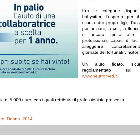
Fra le categorie disponibi
babysitter, l’esperto per i
scuola dei propri figli, l’ass
per anziani, la colf, la floricul
e ancora molte altre f
professionali, capaci di facil
alleggerire concretame
giornate dei fortunati vincitor
Un aiuto fidato, sic
regolamentato sul 
www.neutromed.it
e di 5.000 euro, con i quali retribuire il professionista prescelto.
ate_Donna_2014