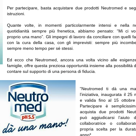
Per partecipare, basta acquistare due prodotti Neutromed e seg
istruzioni.
Quante volte, in momenti particolarmente intensi e nella n
quotidianità sempre più frenetica, abbiamo pensato: “Mi ci vo
proprio una mano”. Gli impegni di lavoro da conciliare con quelli fam
con la cura della casa, con gli imprevisti: sempre più incomb
sempre meno tempo per sé stessi.
Ed ecco che Neutromed, ancora una volta vicino alle esigenze
famiglie, offre questa preziosa opportunità insieme alla possibilità d
contare sul supporto di una persona di fiducia.
“Neutromed ti dà una m
l’iniziativa, inaugurata il 25
e valida fino al 15 ottobre
Partecipare è semplicissim
acquista due prodotti Neu
può aggiudicarsi l’aiuto 
collaboratrice o collabora
propria scelta per la durat
anno*. .