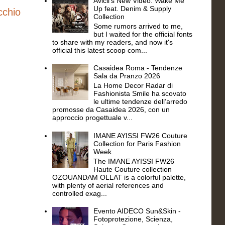
Avicii's New Video: Wake Me
Up feat. Denim & Supply
cchio
Collection
Some rumors arrived to me,
but I waited for the official fonts
to share with my readers, and now it's
official this latest scoop com...
Casaidea Roma - Tendenze
Sala da Pranzo 2026
La Home Decor Radar di
Fashionista Smile ha scovato
le ultime tendenze dell’arredo
promosse da Casaidea 2026, con un
approccio progettuale v...
IMANE AYISSI FW26 Couture
Collection for Paris Fashion
Week
The IMANE AYISSI FW26
Haute Couture collection
OZOUANDAM OLLAT is a colorful palette,
with plenty of aerial references and
controlled exag...
Evento AIDECO Sun&Skin -
Fotoprotezione, Scienza,