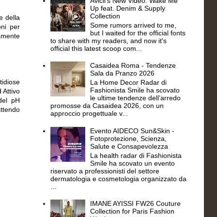
Avicii's New Video: Wake Me
Up feat. Denim & Supply
Collection
e della
Some rumors arrived to me,
oni per
but I waited for the official fonts
tamente
to share with my readers, and now it's
official this latest scoop com...
Casaidea Roma - Tendenze
Sala da Pranzo 2026
idiose
La Home Decor Radar di
Fashionista Smile ha scovato
 Attivo
le ultime tendenze dell’arredo
del pH
promosse da Casaidea 2026, con un
attendo
approccio progettuale v...
Evento AIDECO Sun&Skin -
Fotoprotezione, Scienza,
Salute e Consapevolezza
La health radar di Fashionista
Smile ha scovato un evento
riservato a professionisti del settore
dermatologia e cosmetologia organizzato da
...
IMANE AYISSI FW26 Couture
Collection for Paris Fashion