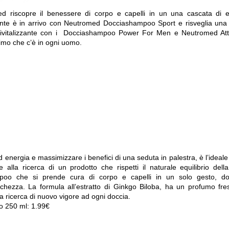
d riscopre il benessere di corpo e capelli in un una cascata di e
zzante è in arrivo con Neutromed Docciashampoo Sport e risveglia un
rivitalizzante con i Docciashampoo Power For Men e Neutromed Atti
timo che c’è in ogni uomo.
 energia e massimizzare i benefici di una seduta in palestra, è l’ideale 
alla ricerca di un prodotto che rispetti il naturale equilibrio della
poo che si prende cura di corpo e capelli in un solo gesto, d
chezza. La formula all’estratto di Ginkgo Biloba, ha un profumo fr
la ricerca di nuovo vigore ad ogni doccia.
to 250 ml: 1.99€