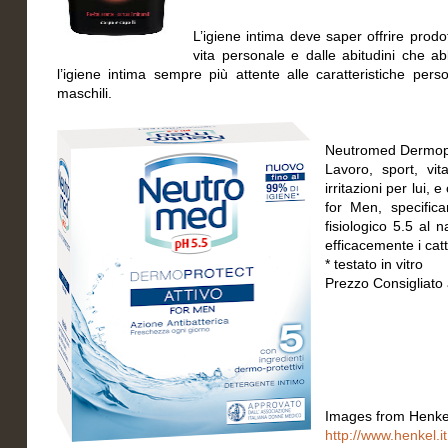
L’igiene intima deve saper offrire prod
vita personale e dalle abitudini che a
l’igiene intima sempre più attente alle caratteristiche pe
maschili.
Neutromed Dermopro
Lavoro, sport, vi
irritazioni per lui,
for Men, specific
fisiologico 5.5 al
efficacemente i cat
* testato in vitro
Prezzo Consigliato 
Images from Henkel 
http://www.henkel.i