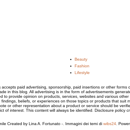
Beauty
Fashion
Lifestyle
og accepts paid advertising, sponsorship, paid insertions or other form
ade in this blog. All advertising is in the form of advertisements gener
d to provide opinion on products, services, websites and various othe
 findings, beliefs, or experiences on those topics or products that sui
uote or other representation about a product or service should be verifi
t of interest. This content will always be identified. Disclosure policy c
ile Created by Lina A. Fortunato -. Immagini dei temi di
wibs24
. Powe