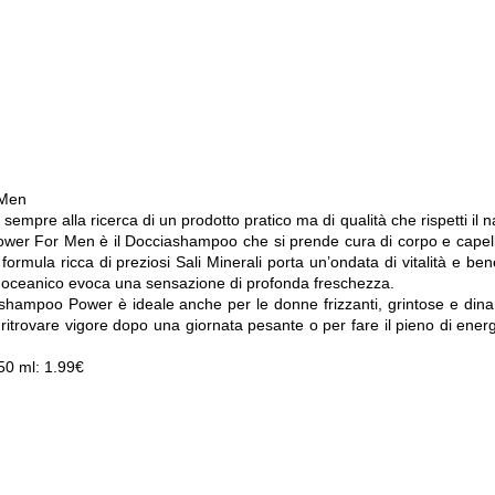
 Men
empre alla ricerca di un prodotto pratico ma di qualità che rispetti il n
ower For Men è il Docciashampoo che si prende cura di corpo e capell
ormula ricca di preziosi Sali Minerali porta un’ondata di vitalità e be
mo oceanico evoca una sensazione di profonda freschezza.
hampoo Power è ideale anche per le donne frizzanti, grintose e din
itrovare vigore dopo una giornata pesante o per fare il pieno di ener
50 ml: 1.99€