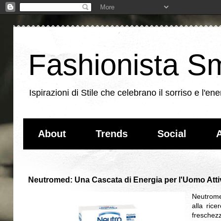
Fashionista Sm
Ispirazioni di Stile che celebrano il sorriso e l'
About
Trends
Social
A
Neutromed: Una Cascata di Energia per l'Uomo Att
Neutrome
alla ric
freschezza