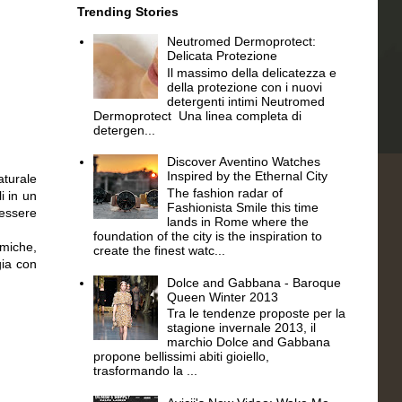
Trending Stories
Neutromed Dermoprotect:
Delicata Protezione
Il massimo della delicatezza e
della protezione con i nuovi
detergenti intimi Neutromed
Dermoprotect Una linea completa di
detergen...
Discover Aventino Watches
Inspired by the Ethernal City
aturale
The fashion radar of
i in un
Fashionista Smile this time
nessere
lands in Rome where the
foundation of the city is the inspiration to
amiche,
create the finest watc...
gia con
Dolce and Gabbana - Baroque
Queen Winter 2013
Tra le tendenze proposte per la
stagione invernale 2013, il
marchio Dolce and Gabbana
propone bellissimi abiti gioiello,
trasformando la ...