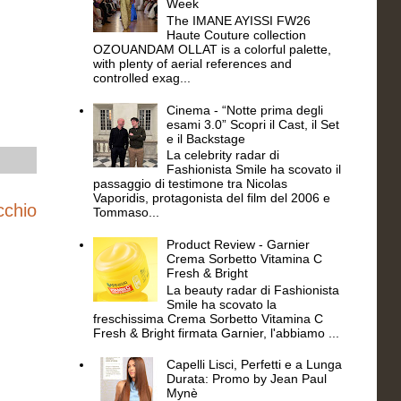
Week
The IMANE AYISSI FW26
Haute Couture collection
OZOUANDAM OLLAT is a colorful palette,
with plenty of aerial references and
controlled exag...
Cinema - “Notte prima degli
esami 3.0” Scopri il Cast, il Set
e il Backstage
La celebrity radar di
Fashionista Smile ha scovato il
passaggio di testimone tra Nicolas
Vaporidis, protagonista del film del 2006 e
cchio
Tommaso...
Product Review - Garnier
Crema Sorbetto Vitamina C
Fresh & Bright
La beauty radar di Fashionista
Smile ha scovato la
freschissima Crema Sorbetto Vitamina C
Fresh & Bright firmata Garnier, l'abbiamo ...
Capelli Lisci, Perfetti e a Lunga
Durata: Promo by Jean Paul
Mynè