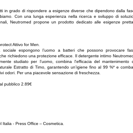
otti in grado di rispondere a esigenze diverse che dipendono dalla fas
bbiamo. Con una lunga esperienza nella ricerca e sviluppo di soluzi
rsonali, Neutromed propone un prodotto dedicato alle esigenze pret
tect Attivo for Men.
ta sociale espongono l’uomo a batteri che possono provocare fast
 e che richiedono una protezione efficace. Il detergente intimo Neutromed
amente studiato per l’uomo, combina l'efficacia del mantenimento 
 naturale Estratto di Timo, garantendo un’igiene fino al 99 %* e comb
tivi odori. Per una piacevole sensazione di freschezza.
al pubblico 2.89€
Italia - Press Office – Cosmetica.
t