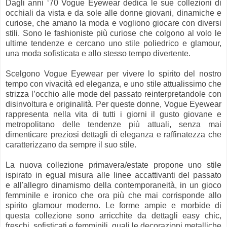
Dagli anni ‘70 Vogue Eyewear dedica le sue collezioni di
occhiali da vista e da sole alle donne giovani, dinamiche e
curiose, che amano la moda e vogliono giocare con diversi
stili. Sono le fashioniste più curiose che colgono al volo le
ultime tendenze e cercano uno stile poliedrico e glamour,
una moda sofisticata e allo stesso tempo divertente.
Scelgono Vogue Eyewear per vivere lo spirito del nostro
tempo con vivacità ed eleganza, e uno stile attualissimo che
strizza l’occhio alle mode del passato reinterpretandole con
disinvoltura e originalità. Per queste donne, Vogue Eyewear
rappresenta nella vita di tutti i giorni il gusto giovane e
metropolitano delle tendenze più attuali, senza mai
dimenticare preziosi dettagli di eleganza e raffinatezza che
caratterizzano da sempre il suo stile.
La nuova collezione primavera/estate propone uno stile
ispirato in egual misura alle linee accattivanti del passato
e all'allegro dinamismo della contemporaneità, in un gioco
femminile e ironico che ora più che mai corrisponde allo
spirito glamour moderno. Le forme ampie e morbide di
questa collezione sono arricchite da dettagli easy chic,
freschi, sofisticati e femminili, quali le decorazioni metalliche