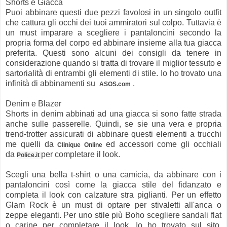
Shorts e Giacca
Puoi abbinare questi due pezzi favolosi in un singolo outfit
che cattura gli occhi dei tuoi ammiratori sul colpo. Tuttavia è
un must imparare a scegliere i pantaloncini secondo la
propria forma del corpo ed abbinare insieme alla tua giacca
preferita. Questi sono alcuni dei consigli da tenere in
considerazione quando si tratta di trovare il miglior tessuto e
sartorialità di entrambi gli elementi di stile. Io ho trovato una
infinità di abbinamenti su
.
ASOS.com
Denim e Blazer
Shorts in denim abbinati ad una giacca si sono fatte strada
anche sulle passerelle. Quindi, se sie una vera e propria
trend-trotter assicurati di abbinare questi elementi a trucchi
me quelli da
ed accessori come gli occhiali
Clinique Online
da
per completare il look.
Police.it
Scegli una bella t-shirt o una camicia, da abbinare con i
pantaloncini così come la giacca stile del fidanzato e
completa il look con calzature stra piglianti. Per un effetto
Glam Rock è un must di optare per stivaletti all'anca o
zeppe eleganti. Per uno stile più Boho scegliere sandali flat
o carine per completare il look. Io ho trovato sul sito