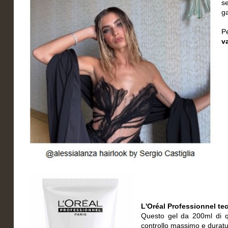
se
ga
Pe
v
L'Oréal Professionnel tec
Questo gel da 200ml di qu
controllo massimo e duratur