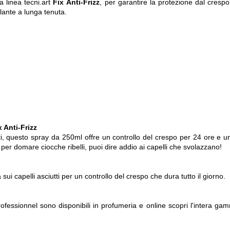
la linea tecni.art
Fix Anti-Frizz
, per garantire la protezione dal cresp
llante a lunga tenuta.
x Anti-Frizz
ti, questo spray da 250ml offre un controllo del crespo per 24 ore e un
o per domare ciocche ribelli, puoi dire addio ai capelli che svolazzano!
sui capelli asciutti per un controllo del crespo che dura tutto il giorno.
 Professionnel sono disponibili in profumeria e online scopri l'intera ga