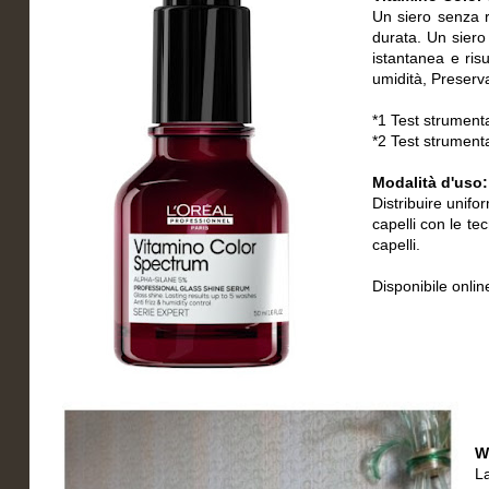
Un siero senza r
durata. Un siero 
istantanea e risu
umidità, Preserva
*1 Test strumental
*2 Test strument
Modalità d'uso:
Distribuire unif
capelli con le te
capelli.
Disponibile onli
W
La