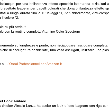
isciacquo per una brillantezza effetto specchio istantanea e risultati 
brevettato leave-in per capelli colorati che dona brillantezza effetto s
ltati a lunga durata fino a 10 lavaggi *1, Anti-sbiadimento, Anti-crespo
 il colore *2.
e su più attributi.
ale con la routine completa Vitamino Color Spectrum
ormemente su lunghezze e punte, non risciacquare, asciugare completa
cniche di asciugatura desiderate, una volta asciugati, utilizzare una pias
ne su
L'Oreal Professionnel per Amazon.it
et Look Audace
 tiktoker Alessia Lanza ha scelto un look effetto bagnato con riga centr