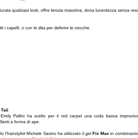
durata qualsiasi look, offre tenuta massima, dona lucentezza senza resi
i i capelli, o con le dita per definire le ciocche.
Tail
r Emily Pallini ha scelto per il red carpet una coda bassa imprezio
llanti a forma di ape.
lo l'hairstylist Michele Savino ha utilizzato il gel
Fix Max
in combinazio