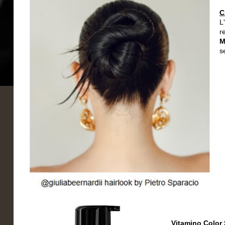
C
L
r
M
s
Vitamino Color 