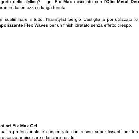
greto dello stylling? il gel
Fix Max
miscelato con l'
Olio Metal Det
rantire lucentezza e lunga tenuta.
r subliminare il tutto, l'hairstylist Sergio Castiglia a poi utilizzato l
aporizzante Flex Waves
per un finish idratato senza effetto crespo.
ni.art Fix Max Gel
alità professionale è concentrato con resine super-fissanti per for
o senza appiccicare o lasciare residui.