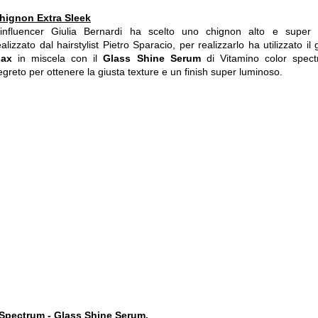
hignon Extra Sleek
'influencer Giulia Bernardi ha scelto uno chignon alto e super l
ealizzato dal hairstylist Pietro Sparacio, per realizzarlo ha utilizzato il
ax
in miscela con il
Glass Shine Serum
di Vitamino color spectr
egreto per ottenere la giusta texture e un finish super luminoso.
Spectrum - Glass Shine Serum.​