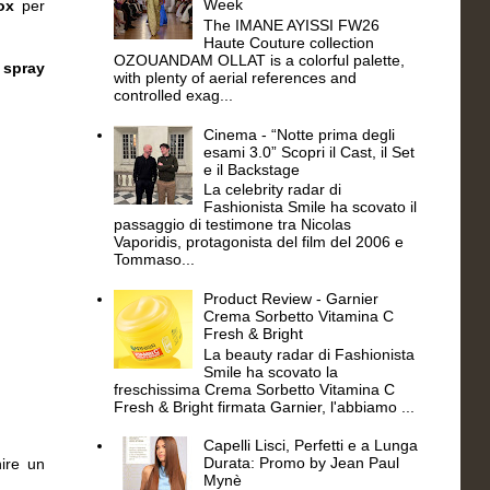
Week
ox
per
The IMANE AYISSI FW26
Haute Couture collection
OZOUANDAM OLLAT is a colorful palette,
o
spray
with plenty of aerial references and
controlled exag...
Cinema - “Notte prima degli
esami 3.0” Scopri il Cast, il Set
e il Backstage
La celebrity radar di
Fashionista Smile ha scovato il
passaggio di testimone tra Nicolas
Vaporidis, protagonista del film del 2006 e
Tommaso...
Product Review - Garnier
Crema Sorbetto Vitamina C
Fresh & Bright
La beauty radar di Fashionista
Smile ha scovato la
freschissima Crema Sorbetto Vitamina C
Fresh & Bright firmata Garnier, l'abbiamo ...
Capelli Lisci, Perfetti e a Lunga
Durata: Promo by Jean Paul
nire un
Mynè