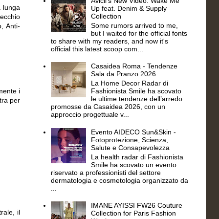
Avicii's New Video: Wake Me
a lunga
Up feat. Denim & Supply
Collection
pecchio
Some rumors arrived to me,
, Anti-
but I waited for the official fonts
to share with my readers, and now it's
official this latest scoop com...
Casaidea Roma - Tendenze
Sala da Pranzo 2026
La Home Decor Radar di
mente i
Fashionista Smile ha scovato
le ultime tendenze dell’arredo
tra per
promosse da Casaidea 2026, con un
approccio progettuale v...
Evento AIDECO Sun&Skin -
Fotoprotezione, Scienza,
Salute e Consapevolezza
La health radar di Fashionista
Smile ha scovato un evento
riservato a professionisti del settore
dermatologia e cosmetologia organizzato da
...
IMANE AYISSI FW26 Couture
ale, il
Collection for Paris Fashion