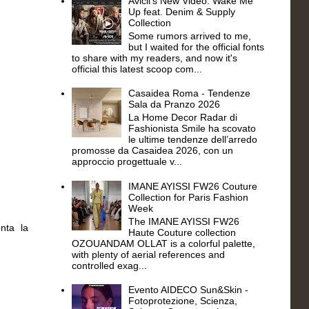
Avicii's New Video: Wake Me
Up feat. Denim & Supply
Collection
Some rumors arrived to me,
but I waited for the official fonts
to share with my readers, and now it's
official this latest scoop com...
Casaidea Roma - Tendenze
Sala da Pranzo 2026
La Home Decor Radar di
Fashionista Smile ha scovato
le ultime tendenze dell’arredo
promosse da Casaidea 2026, con un
approccio progettuale v...
IMANE AYISSI FW26 Couture
Collection for Paris Fashion
Week
The IMANE AYISSI FW26
enta la
Haute Couture collection
OZOUANDAM OLLAT is a colorful palette,
with plenty of aerial references and
controlled exag...
Evento AIDECO Sun&Skin -
Fotoprotezione, Scienza,