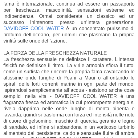
fama è internazionale, continua ad essere un passaporto
per freschezza, mascolinità, sensazioni estreme ed
indipendenza. Ormai considerata un classico ed un
successo ininterrotto presso un’intera generazione,
DAVIDOFF COOL WATER
è un concentrato purissimo di
profumo dell’oceano, per uomini che plasmano la propria
virilità sulle onde dell’azione.
LA FORZA DELLA FRESCHEZZA NATURALE
La freschezza sensuale ne definisce il carattere. L’intensa
fisicità ne definisce il ritmo. La virile armonia sfiora il tutto,
come un surfista che rincorre la propria fama cavalcando le
altissime onde lunghe di Peahi a Maui o affrontando le
spirali delle forti correnti marine in ogni parte del mondo.
Ispirandosi semplicemente all’acqua - esistono anche cose
semplici nella vita - DAVIDOFF COOL WATER è una
fragranza fresca ed aromatica la cui prorompente energia si
rivela dapprima nelle onde lunghe di menta piperita e
lavanda, quindi si trasforma con forza ed intensità nelle note
di cuore di gelsomino, muschio di quercia, geranio e legno
di sandalo, ed infine si abbandona in un vorticoso turbinìo
alimentato dal persistente, caldo e sensuale fluire di ambra