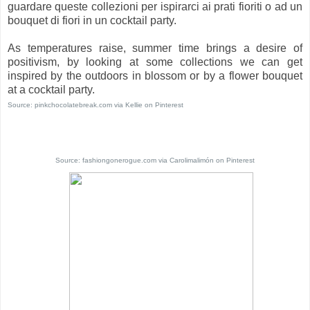
guardare queste collezioni per ispirarci ai prati fioriti o ad un
bouquet di fiori in un cocktail party.
As temperatures raise, summer time brings a desire of
positivism, by looking at some collections we can get
inspired by the outdoors in blossom or by a flower bouquet
at a cocktail party.
Source:
pinkchocolatebreak.com
via
Kellie
on
Pinterest
Source:
fashiongonerogue.com
via
Carolimalimón
on
Pinterest