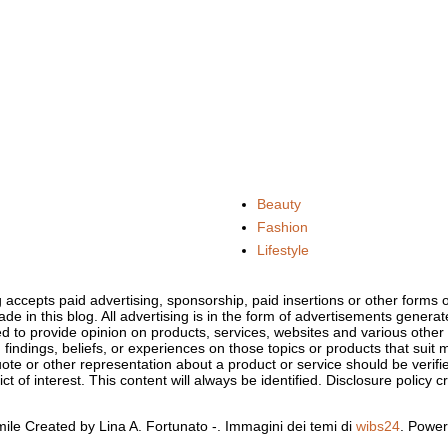
Beauty
Fashion
Lifestyle
og accepts paid advertising, sponsorship, paid insertions or other form
ade in this blog. All advertising is in the form of advertisements gener
d to provide opinion on products, services, websites and various othe
 findings, beliefs, or experiences on those topics or products that sui
uote or other representation about a product or service should be verifi
t of interest. This content will always be identified. Disclosure policy c
ile Created by Lina A. Fortunato -. Immagini dei temi di
wibs24
. Powe