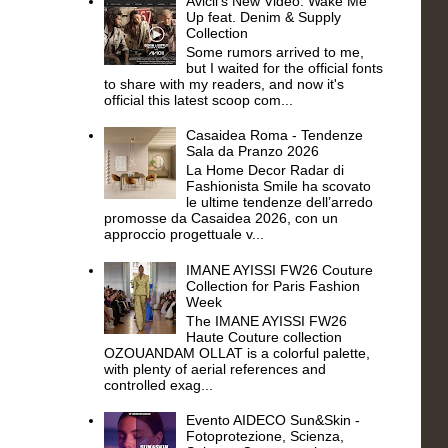
Avicii's New Video: Wake Me
Up feat. Denim & Supply
Collection
Some rumors arrived to me,
but I waited for the official fonts
to share with my readers, and now it's
official this latest scoop com...
Casaidea Roma - Tendenze
Sala da Pranzo 2026
La Home Decor Radar di
Fashionista Smile ha scovato
le ultime tendenze dell’arredo
promosse da Casaidea 2026, con un
approccio progettuale v...
IMANE AYISSI FW26 Couture
Collection for Paris Fashion
Week
The IMANE AYISSI FW26
Haute Couture collection
OZOUANDAM OLLAT is a colorful palette,
with plenty of aerial references and
controlled exag...
Evento AIDECO Sun&Skin -
Fotoprotezione, Scienza,